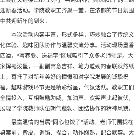
工会在文经楼C317主办了“喜迎新春，共筑和谐”的主题
迎新春活动。学院教职工齐聚一堂，在浓郁的节日氛围
中共迎新年的到来。
本次活动内容丰富，形式多样，巧妙融合了传统文
化体验、趣味团队协作与温馨交流分享。活动现场墨香
四溢，“写春联、送福字”区域吸引了众多老师驻足。大
家挥毫泼墨，一副副寓意吉祥、笔力遒劲的春联跃然纸
上，寄托了对新年美好的憧憬和对学院发展的诚挚祝
福。趣味游戏环节更是精彩纷呈，气氛活跃。教职工们
全情投入，互相鼓励助威，加油声、欢笑声此起彼伏，
展现了学院教师队伍朝气蓬勃、团结协作的精神风貌。
最富温情的当属“同心包饺子”活动。老师们围拢在
桌案前，擀皮、调馅、捏合，动作娴熟，配合默契。大