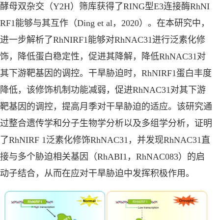
酵母双杂交（Y2H）筛库获得了RING型E3连接酶RhNI
RF1能够与其互作（Ding et al，2020）。在本研究中，
进一步解析了RhNIRF1能够对RhNAC31进行泛素化修
饰，降低蛋白稳定性，促进其降解，降低RhNAC31对
其下游靶基因的调控。干旱胁迫时，RhNIRF1蛋白丰度
降低，该修饰机制功能减弱，促进RhNAC31对其下游
靶基因的调控，提高月季对干旱胁迫的适应。该研究通
过整合遗传学和分子生物学分析以及多组学分析，证明
了RhNIRF 1泛素化修饰RhNAC31，并发现RhNAC31直
接与多个胁迫相关基因（RhABI1，RhNAC083）的启
动子结合，从而在应对干旱胁迫中发挥积极作用。